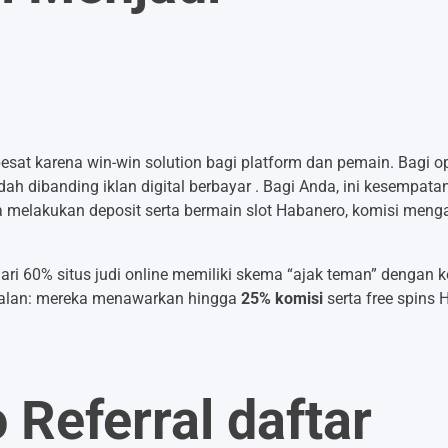
esat karena win-win solution bagi platform dan pemain. Bagi op
dah dibanding iklan digital berbayar . Bagi Anda, ini kesempata
melakukan deposit serta bermain slot Habanero, komisi mengal
 dari 60% situs judi online memiliki skema “ajak teman” dengan 
alan: mereka menawarkan hingga
25% komisi
serta free spins
 Referral daftar