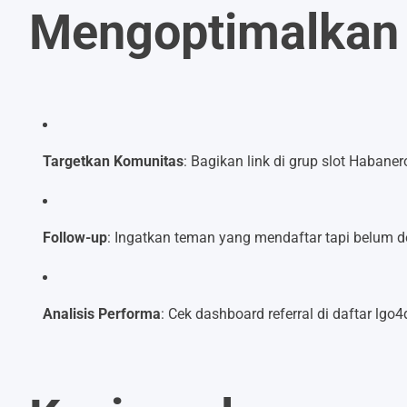
Mengoptimalkan 
Targetkan Komunitas
: Bagikan link di grup slot Habane
Follow-up
: Ingatkan teman yang mendaftar tapi belum 
Analisis Performa
: Cek dashboard referral di daftar lgo4