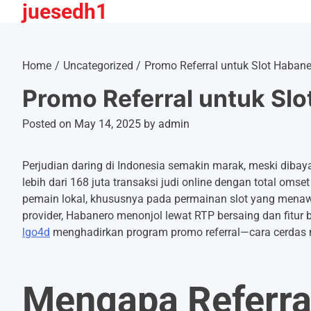
juesedh1
Skip
to
content
Home
Uncategorized
Promo Referral untuk Slot Habaner
Promo Referral untuk Slo
Posted on
May 14, 2025
by
admin
Perjudian daring di Indonesia semakin marak, meski dibaya
lebih dari 168 juta transaksi judi online dengan total oms
pemain lokal, khususnya pada permainan slot yang menaw
provider, Habanero menonjol lewat RTP bersaing dan fitur 
lgo4d
menghadirkan program promo referral—cara cerdas
Mengapa Referra