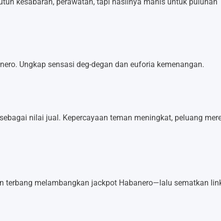
tuh kesabaran, perawatan, tapi hasilnya manis untuk puluhan
nero. Ungkap sensasi deg-degan dan euforia kemenangan.
e sebagai nilai jual. Kepercayaan teman meningkat, peluang mer
n terbang melambangkan jackpot Habanero—lalu sematkan link 