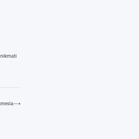
,
 nikmati
onesia
⟶