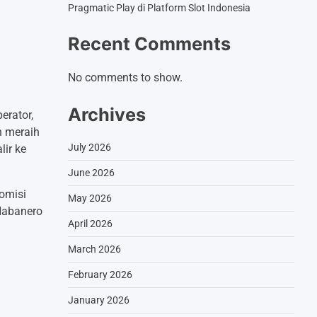
Pragmatic Play di Platform Slot Indonesia
Recent Comments
No comments to show.
Archives
erator,
n meraih
July 2026
ir ke
June 2026
komisi
May 2026
 Habanero
April 2026
March 2026
February 2026
January 2026