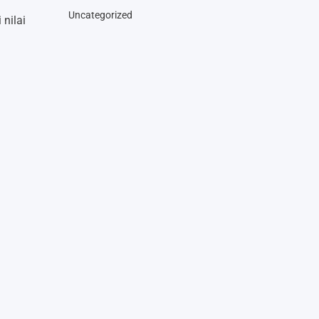
Uncategorized
nilai