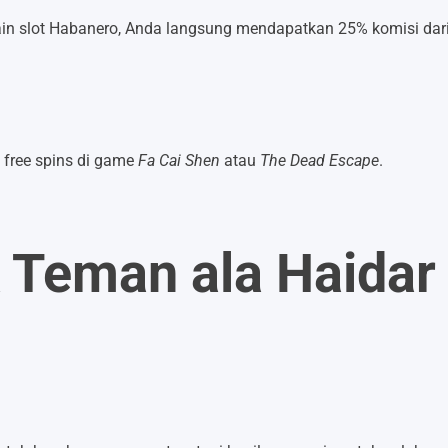
n slot Habanero, Anda langsung mendapatkan 25% komisi dari 
0 free spins di game
Fa Cai Shen
atau
The Dead Escape
.
 Teman ala Haidar