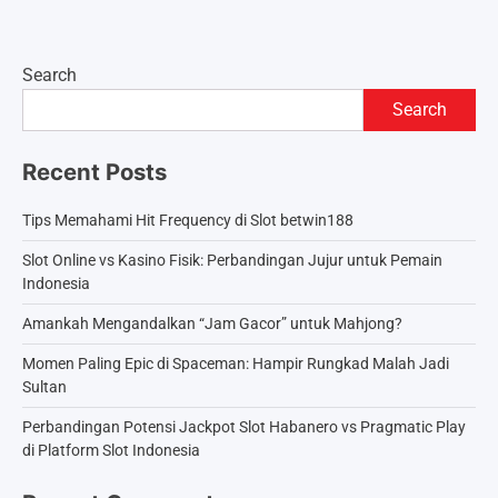
Search
Search
Recent Posts
Tips Memahami Hit Frequency di Slot betwin188
Slot Online vs Kasino Fisik: Perbandingan Jujur untuk Pemain
Indonesia
Amankah Mengandalkan “Jam Gacor” untuk Mahjong?
Momen Paling Epic di Spaceman: Hampir Rungkad Malah Jadi
Sultan
Perbandingan Potensi Jackpot Slot Habanero vs Pragmatic Play
di Platform Slot Indonesia