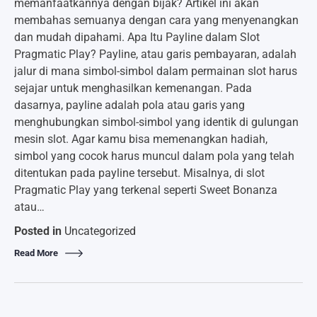
memanfaatkannya dengan bijak? Artikel ini akan
membahas semuanya dengan cara yang menyenangkan
dan mudah dipahami. Apa Itu Payline dalam Slot
Pragmatic Play? Payline, atau garis pembayaran, adalah
jalur di mana simbol-simbol dalam permainan slot harus
sejajar untuk menghasilkan kemenangan. Pada
dasarnya, payline adalah pola atau garis yang
menghubungkan simbol-simbol yang identik di gulungan
mesin slot. Agar kamu bisa memenangkan hadiah,
simbol yang cocok harus muncul dalam pola yang telah
ditentukan pada payline tersebut. Misalnya, di slot
Pragmatic Play yang terkenal seperti Sweet Bonanza
atau…
Posted in
Uncategorized
Read More