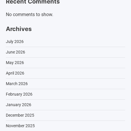
Recent Comments
No comments to show.
Archives
July 2026
June 2026
May 2026
April 2026
March 2026
February 2026
January 2026
December 2025
November 2025