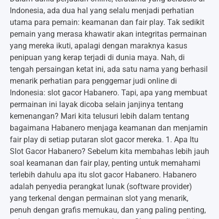
Indonesia, ada dua hal yang selalu menjadi perhatian
utama para pemain: keamanan dan fair play. Tak sedikit
pemain yang merasa khawatir akan integritas permainan
yang mereka ikuti, apalagi dengan maraknya kasus
penipuan yang kerap terjadi di dunia maya. Nah, di
tengah persaingan ketat ini, ada satu nama yang berhasil
menarik perhatian para penggemar judi online di
Indonesia: slot gacor Habanero. Tapi, apa yang membuat
permainan ini layak dicoba selain janjinya tentang
kemenangan? Mari kita telusuri lebih dalam tentang
bagaimana Habanero menjaga keamanan dan menjamin
fair play di setiap putaran slot gacor mereka. 1. Apa Itu
Slot Gacor Habanero? Sebelum kita membahas lebih jauh
soal keamanan dan fair play, penting untuk memahami
terlebih dahulu apa itu slot gacor Habanero. Habanero
adalah penyedia perangkat lunak (software provider)
yang terkenal dengan permainan slot yang menarik,
penuh dengan grafis memukau, dan yang paling penting,