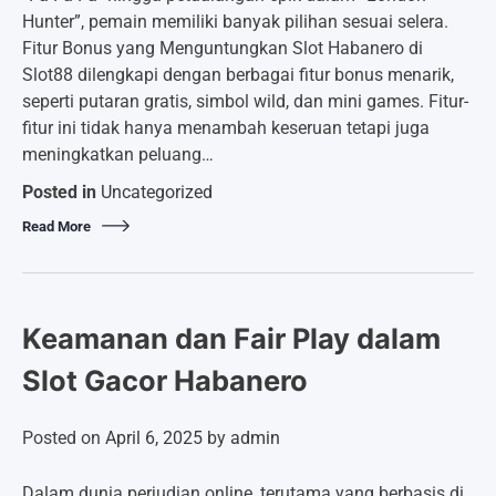
Hunter”, pemain memiliki banyak pilihan sesuai selera.
Fitur Bonus yang Menguntungkan Slot Habanero di
Slot88 dilengkapi dengan berbagai fitur bonus menarik,
seperti putaran gratis, simbol wild, dan mini games. Fitur-
fitur ini tidak hanya menambah keseruan tetapi juga
meningkatkan peluang…
Posted in
Uncategorized
Read More
Keamanan dan Fair Play dalam
Slot Gacor Habanero
Posted on
April 6, 2025
by
admin
Dalam dunia perjudian online, terutama yang berbasis di