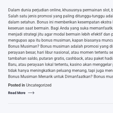
Dalam dunia perjudian online, khususnya permainan slot, 
Salah satu jenis promosi yang paling ditunggu-tunggu ada
dalam setahun. Bonus ini memberikan kesempatan ekstra 
keseruan saat bermain. Bagi Anda yang suka memanfaatka
menjadi strategi jitu agar modal bermain lebih efektif da
mengupas apa itu bonus musiman, kapan biasanya muncul
Bonus Musiman? Bonus musiman adalah promosi yang diberi
perayaan besar, hari libur nasional, atau momen tertentu s
tambahan saldo, putaran gratis, cashback, atau paket hadia
Baru, atau perayaan lokal tertentu, kasino akan menggela
tidak hanya meningkatkan peluang menang, tapi juga men
Bonus Musiman Menarik untuk Dimanfaatkan? Bonus musim
Posted in
Uncategorized
Read More