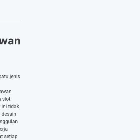
awan
atu jenis
nawan
 slot
ini tidak
 desain
unggulan
erja
t setiap