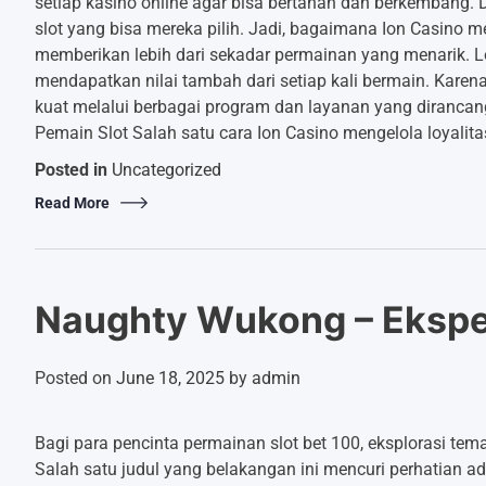
setiap kasino online agar bisa bertahan dan berkembang. 
slot yang bisa mereka pilih. Jadi, bagaimana Ion Casin
memberikan lebih dari sekadar permainan yang menarik. Lo
mendapatkan nilai tambah dari setiap kali bermain. Kare
kuat melalui berbagai program dan layanan yang diranca
Pemain Slot Salah satu cara Ion Casino mengelola loyal
Posted in
Uncategorized
Read More
Naughty Wukong – Eksper
Posted on
June 18, 2025
by
admin
Bagi para pencinta permainan slot bet 100, eksplorasi tem
Salah satu judul yang belakangan ini mencuri perhatian