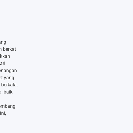
ang
n berkat
ukkan
ari
menangan
et yang
 berkala.
, baik
kembang
ni,