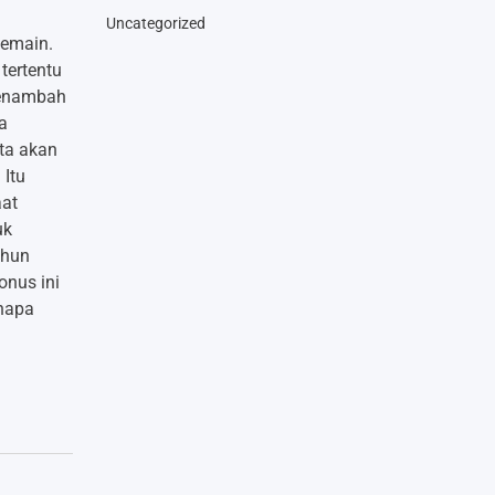
Uncategorized
pemain.
tertentu
menambah
a
ita akan
Itu
aat
uk
ahun
onus ini
enapa