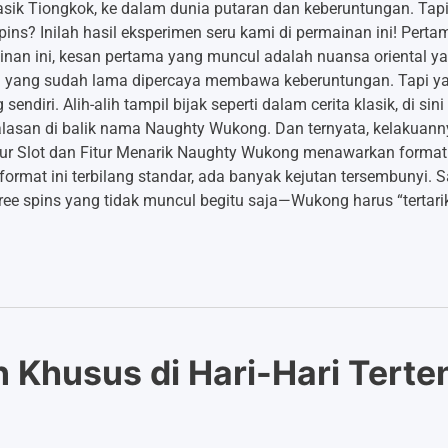
lasik Tiongkok, ke dalam dunia putaran dan keberuntungan. Tapi
 spins? Inilah hasil eksperimen seru kami di permainan ini! Perta
 ini, kesan pertama yang muncul adalah nuansa oriental ya
 yang sudah lama dipercaya membawa keberuntungan. Tapi y
iri. Alih-alih tampil bijak seperti dalam cerita klasik, di sini
ah alasan di balik nama Naughty Wukong. Dan ternyata, kelakuan
ruktur Slot dan Fitur Menarik Naughty Wukong menawarkan format
ormat ini terbilang standar, ada banyak kejutan tersembunyi. S
ree spins yang tidak muncul begitu saja—Wukong harus “tertari
Khusus di Hari-Hari Terte