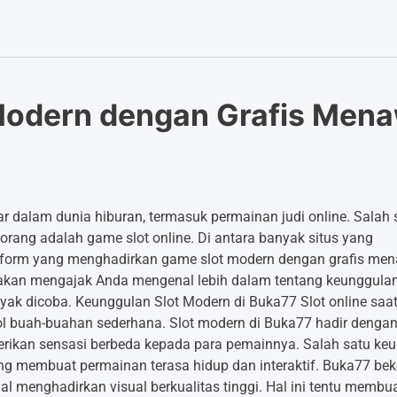
 Modern dengan Grafis Men
dalam dunia hiburan, termasuk permainan judi online. Salah s
rang adalah game slot online. Di antara banyak situs yang
tform yang menghadirkan game slot modern dengan grafis me
akan mengajak Anda mengenal lebih dalam tentang keunggulan
k dicoba. Keunggulan Slot Modern di Buka77 Slot online saat 
ol buah-buahan sederhana. Slot modern di Buka77 hadir dengan
berikan sensasi berbeda kepada para pemainnya. Salah satu ke
g membuat permainan terasa hidup dan interaktif. Buka77 bek
 menghadirkan visual berkualitas tinggi. Hal ini tentu membua