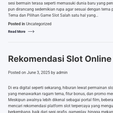
sesi bermain terasa seperti memasuki dunia baru yang penu
pun dirancang sedemikian rupa agar sesuai dengan tema
Tema dan Pilihan Game Slot Salah satu hal yang…
Posted in
Uncategorized
Read More
Rekomendasi Slot Online 
Posted on
June 3, 2025
by
admin
Di era digital seperti sekarang, hiburan lewat permainan sl
yang menawarkan ragam tema, fitur bonus, dan promo mena
Meskipun awalnya lebih dikenal sebagai portal film, beber
mencari rekomendasi platform slot terpercaya yang mengus
berkembang, baik dari segi grafis, gameplay, hingga meka